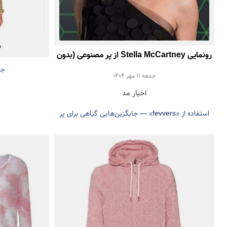
ب
رونمایی Stella McCartney از پر مصنوعی (بدون
جن
استفاده از پر حیوانی)
جمعه 11 مهر 1404
اخبار مد
استفاده از «fevvers» — جایگزین‌هایی گیاهی برای پر
حیوانی