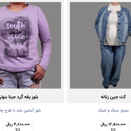
کت جین زنانه
بلوز یقه گرد جینا بنوت
بسیار سبک و شیک
بلوز آستین بلند با طرح چ
12,500,000 ریال
4,800,000 ریال