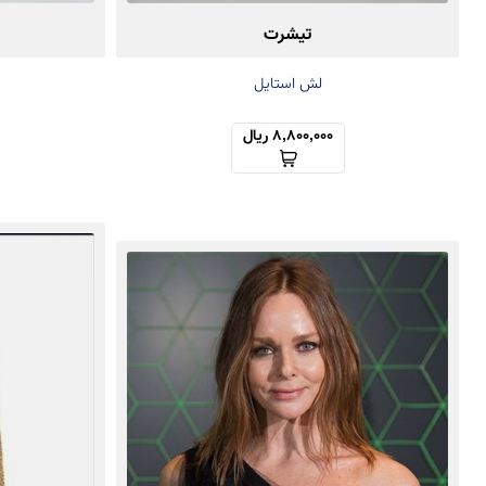
تیشرت
لش استایل
8,800,000 ریال