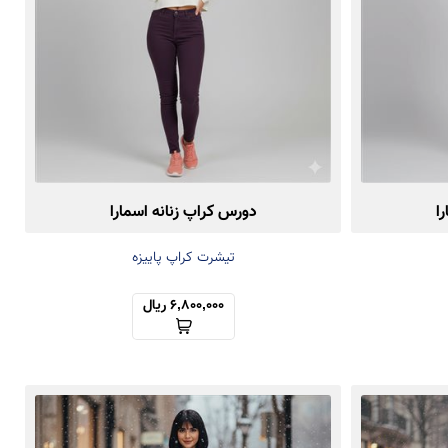
ا
دورس کراپ زنانه اسمارا
تیشرت کراپ پاییزه
6,800,000 ریال