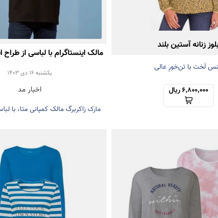
لوز زنانه آستین بلند
مالک اینستاگرام با لباسی از طراح ای
س لَخت با تن‌خورِ عالی
تبریک گفت
يكشنبه 16 دی 1403
اخبار مد
6,800,000 ریال
مارک زاکربرگ مالک کمپانی متا، با لباس