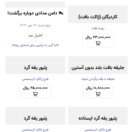
👠 دامن مدادی دوباره برگشت!
کاردیگان (ژاکت بافت)
تأیید رسمی Kaia Gerber
چهارشنبه 30 مهر 1404
کش‌باف پشمی
رویه بافت
اخبار مد
برای ترند پاییز ۲۰۲۵
23,000,000 ریال
کایا گربر با ترکیبی برای استایل روزانه
جلیقه بافت بلند بدون آستین
پلیور یقه گرد
جلیقه با یقه برگردان شیک
طرح ژاکارد کریسمس
10,800,000 ریال
25,000,000 ریال
پلیور یقه گرد ایستاده
پلیور یقه گرد
طرح ژاکارد کریسمس
طرح ژاکارد کریسمس