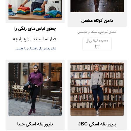
دامن کوتاه مخمل
چطور لباس‌های رنگی را
مخمل کبریتی، شیک و مجلسی
رفتار مناسب با انواع پارچه
بشوییم تا رنگشان نرود؟
9,800,000 ریال
لباس‌های رنگی قشنگن تا وقتی...
پلیور یقه اسکی JBC
پلیور یقه اسکی جینا