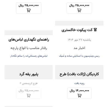
25,000,000 ریال
25,000,000 ریال
👗 کت پیکوت خاکستری
روشن؛ انتخاب شیک Reese
راهنمای نگهداری لباس‌های
يكشنبه 27 مهر 1404
اخبار مد
رفتار مناسب با انواع پارچه
Witherspoon برای پاییز
زمستانی (پشمی و بافتنی)
ریس ویترسپون با استایلی ساده و شیک
لباس‌های زمستانی‌ات را سالم نگه‌دار
۲۰۲۵
کاردیگان (ژاکت بافت) طرح
پلیور یقه گرد
زبرا
رویه بافت
طرح کریسمس 2
14,000,000 ریال
25,000,000 ریال