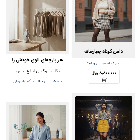
دامن کوتاه چهارخانه
هر پارچه‌ای اتوی خودش را
دامن کوتاه مجلسی و شیک
نکات اتوکشی انواع لباس
دارد! راهنمای اتوکشی بدون
8,800,000 ریال
با خوندن این مطلب دیگه لباس‌های
آسیب
عزیزتون هنگام اتوکشی خراب نمی‌شه