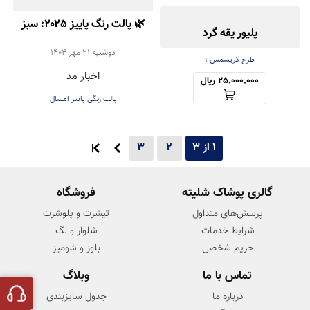
🌿 پالت رنگ پاییز ۲۰۲۵: سبز
پلیور یقه گرد
روشن، انتخاب خاص برای
دوشنبه 21 مهر 1404
طرح کریسمس ۱
اخبار مد
استایل شما
25,000,000 ریال
پالت رنگی پاییز امسال
1 از 3
2
3
گالری پوشاک شلیته
فروشگاه
پرسش‌های متداول
تیشرت و پلوشرت
شرایط خدمات
شلوار و لگ
حریم شخصی
بلوز و شومیز
تماس با ما
وبلاگ
درباره ما
جدول سایزبندی