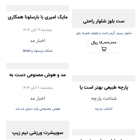
مایک امیری با بارسلونا همکاری
ست بلوز شلوار راحتی
کرد | همکاری برند Amiri با
دوشنبه 19 آبان 1404
شلوار بسیار گرم راحت و لطیف همراه بلوز
اخبار مد
سبک
باشگاه فوتبال بارسلونا در
18,000,000 ریال
اشگاه بارسلونا و Amiri
طراحی لباس‌های رسمی
مد و هوش مصنوعی دست به
پارچه طبیعی بهتر است یا
دست هم دادند!
پنجشنبه 8 آبان 1404
شناخت پارچه
اخبار مد
مصنوعی؟ راهنمای انتخاب
انتخاب پارچه
هوش مصنوعی وارد دنیای مد شد
درست هنگام خرید لباس
سوییشرت ورزشی نیم زیپ