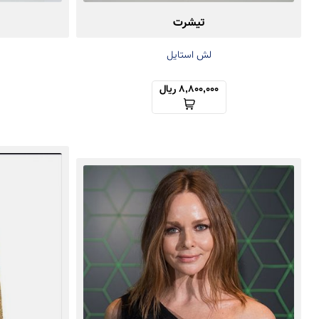
تیشرت
لش استایل
8,800,000 ریال