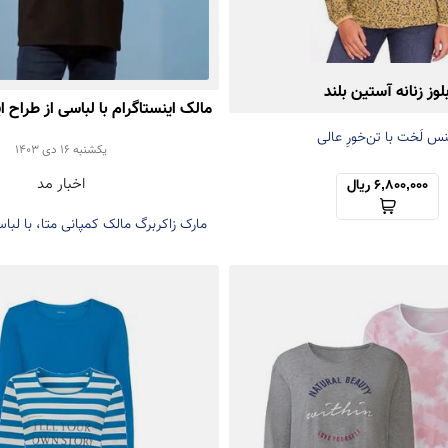
لوز زنانه آستین بلند
مالک اینستاگرام با لباسی از طراح ای
س لَخت با تن‌خورِ عالی
تبریک گفت
يكشنبه 16 دی 1403
اخبار مد
6,800,000 ریال
مارک زاکربرگ مالک کمپانی متا، با لباس