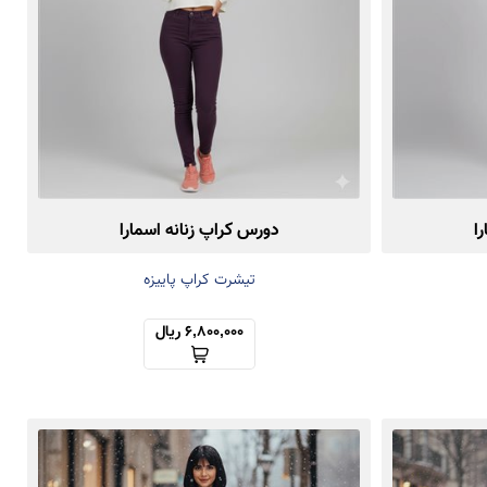
ا
دورس کراپ زنانه اسمارا
تیشرت کراپ پاییزه
6,800,000 ریال