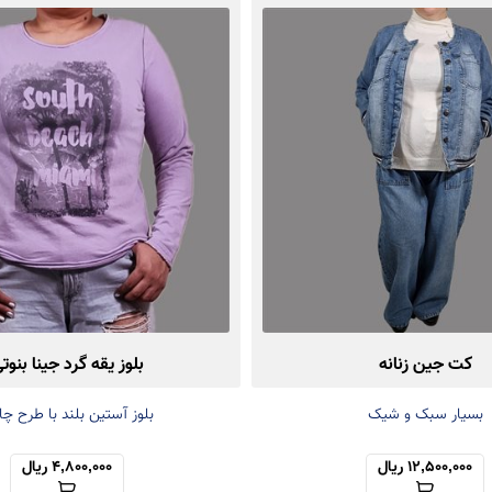
کت جین زنانه
بلوز یقه گرد جینا بنوت
بسیار سبک و شیک
بلوز آستین بلند با طرح چ
12,500,000 ریال
4,800,000 ریال