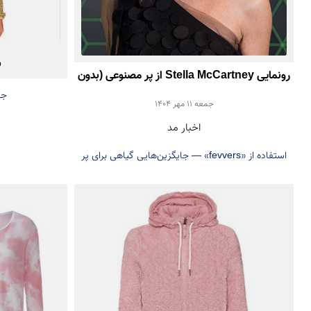
ب
رونمایی Stella McCartney از پر مصنوعی (بدون
جن
استفاده از پر حیوانی)
جمعه 11 مهر 1404
اخبار مد
استفاده از «fevvers» — جایگزین‌هایی گیاهی برای پر
حیوانی