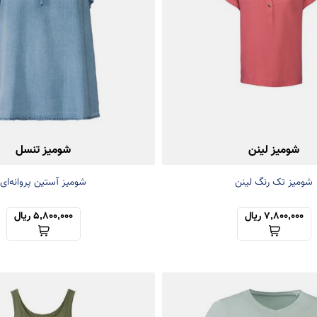
شومیز لینن
شومیز تنسل
شومیز تک رنگ لینن
شومیز آستین پروانه‌ای
7,800,000 ریال
5,800,000 ریال