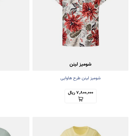
شومیز لینن
شومیز لینن طرح هاوایی
7,800,000 ریال