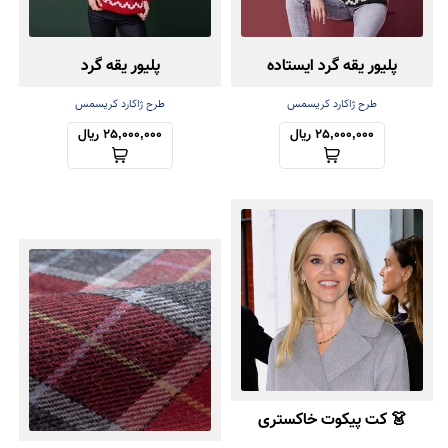
پلیور یقه گرد ایستاده
پلیور یقه گرد
طرح ژاکارد کریسمس
طرح ژاکارد کریسمس
25,000,000 ریال
25,000,000 ریال
👗 کت پیکوت خاکستری