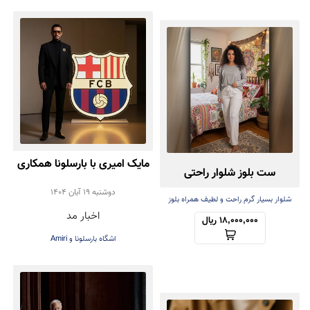
مایک امیری با بارسلونا همکاری
ست بلوز شلوار راحتی
کرد | همکاری برند Amiri با
دوشنبه 19 آبان 1404
شلوار بسیار گرم راحت و لطیف همراه بلوز
اخبار مد
سبک
باشگاه فوتبال بارسلونا در
18,000,000 ریال
اشگاه بارسلونا و Amiri
طراحی لباس‌های رسمی