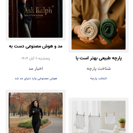
مد و هوش مصنوعی دست به
پارچه طبیعی بهتر است یا
دست هم دادند!
پنجشنبه 8 آبان 1404
شناخت پارچه
اخبار مد
مصنوعی؟ راهنمای انتخاب
انتخاب پارچه
هوش مصنوعی وارد دنیای مد شد
درست هنگام خرید لباس