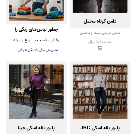
دامن کوتاه مخمل
چطور لباس‌های رنگی را
مخمل کبریتی، شیک و مجلسی
رفتار مناسب با انواع پارچه
بشوییم تا رنگشان نرود؟
9,800,000 ریال
لباس‌های رنگی قشنگن تا وقتی...
پلیور یقه اسکی JBC
پلیور یقه اسکی جینا