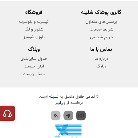
گالری پوشاک شلیته
فروشگاه
پرسش‌های متداول
تیشرت و پلوشرت
شرایط خدمات
شلوار و لگ
حریم شخصی
بلوز و شومیز
تماس با ما
وبلاگ
درباره ما
جدول سایزبندی
وبلاگ
لینن چیست
تنسل چیست
© تمامی حقوق متعلق به
شلیته
است.
برخاسته از
ویراویر