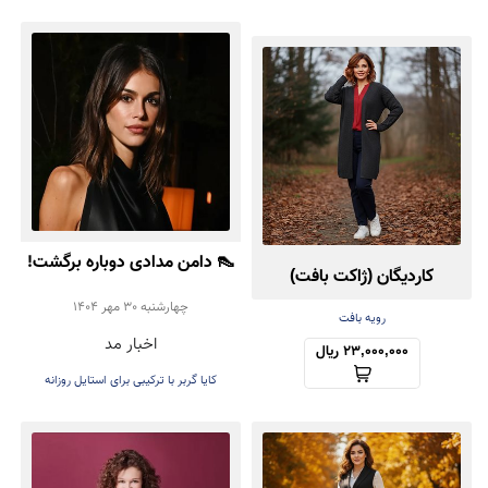
👠 دامن مدادی دوباره برگشت!
کاردیگان (ژاکت بافت)
تأیید رسمی Kaia Gerber
چهارشنبه 30 مهر 1404
کش‌باف پشمی
رویه بافت
اخبار مد
برای ترند پاییز ۲۰۲۵
23,000,000 ریال
کایا گربر با ترکیبی برای استایل روزانه