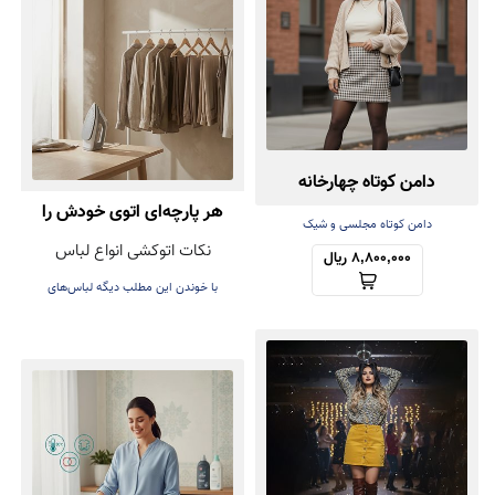
دامن کوتاه چهارخانه
هر پارچه‌ای اتوی خودش را
دامن کوتاه مجلسی و شیک
نکات اتوکشی انواع لباس
دارد! راهنمای اتوکشی بدون
8,800,000 ریال
با خوندن این مطلب دیگه لباس‌های
آسیب
عزیزتون هنگام اتوکشی خراب نمی‌شه