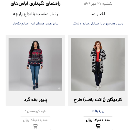
روشن؛ انتخاب شیک Reese
راهنمای نگهداری لباس‌های
يكشنبه 27 مهر 1404
اخبار مد
رفتار مناسب با انواع پارچه
Witherspoon برای پاییز
زمستانی (پشمی و بافتنی)
ریس ویترسپون با استایلی ساده و شیک
لباس‌های زمستانی‌ات را سالم نگه‌دار
۲۰۲۵
کاردیگان (ژاکت بافت) طرح
پلیور یقه گرد
زبرا
رویه بافت
طرح کریسمس 2
14,000,000 ریال
25,000,000 ریال