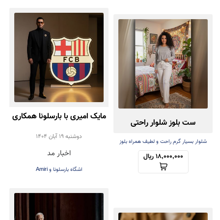
مایک امیری با بارسلونا همکاری
ست بلوز شلوار راحتی
کرد | همکاری برند Amiri با
دوشنبه 19 آبان 1404
شلوار بسیار گرم راحت و لطیف همراه بلوز
اخبار مد
سبک
باشگاه فوتبال بارسلونا در
18,000,000 ریال
اشگاه بارسلونا و Amiri
طراحی لباس‌های رسمی