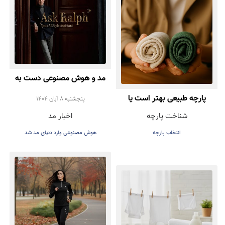
مد و هوش مصنوعی دست به
پارچه طبیعی بهتر است یا
دست هم دادند!
پنجشنبه 8 آبان 1404
شناخت پارچه
اخبار مد
مصنوعی؟ راهنمای انتخاب
انتخاب پارچه
هوش مصنوعی وارد دنیای مد شد
درست هنگام خرید لباس