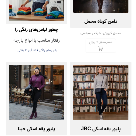
دامن کوتاه مخمل
چطور لباس‌های رنگی را
مخمل کبریتی، شیک و مجلسی
رفتار مناسب با انواع پارچه
بشوییم تا رنگشان نرود؟
9,800,000 ریال
لباس‌های رنگی قشنگن تا وقتی...
پلیور یقه اسکی JBC
پلیور یقه اسکی جینا