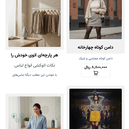
دامن کوتاه چهارخانه
هر پارچه‌ای اتوی خودش را
دامن کوتاه مجلسی و شیک
نکات اتوکشی انواع لباس
دارد! راهنمای اتوکشی بدون
8,800,000 ریال
با خوندن این مطلب دیگه لباس‌های
آسیب
عزیزتون هنگام اتوکشی خراب نمی‌شه