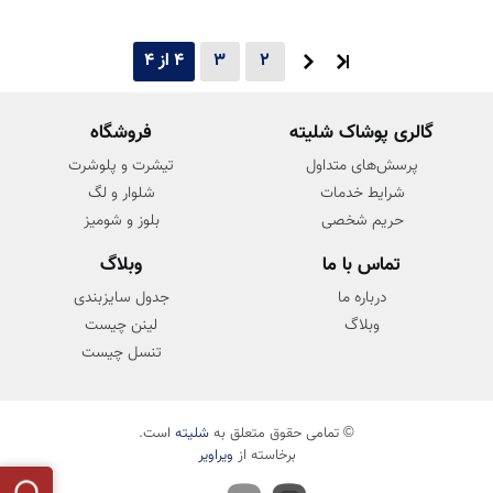
اروپایی و آمریکایی. خرید اینترنتی لباس‌های
شیک و مدرن با کیفیت عالی و ارسال سریع.
2
3
4 از 4
گالری پوشاک شلیته
فروشگاه
پرسش‌های متداول
تیشرت و پلوشرت
شرایط خدمات
شلوار و لگ
حریم شخصی
بلوز و شومیز
تماس با ما
وبلاگ
درباره ما
جدول سایزبندی
وبلاگ
لینن چیست
تنسل چیست
© تمامی حقوق متعلق به
شلیته
است.
برخاسته از
ویراویر