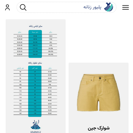
جست و جو
ورود
شوارک جین