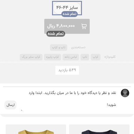
سایز 44-46
4,800,000 ریال
دسته‌بندی
تاپ و کراپ
کلید‌واژه
کراپ
تاپ
لباس زنانه
کراپ پاییزه
کراپ سایز بزرگ
549 بازدید