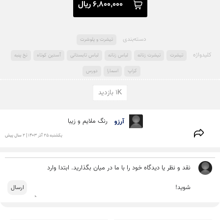
6,800,000 ریال
دسته‌بندی
تیشرت و پلوشرت
کلید‌واژه
تیشرت
تیشرت زنانه
لباس زنانه
لباس تابستانی
آستین کوتاه
نخ پنبه
کراپ
اسمارا
دورس
1K بازدید
آرزو 
رنگ ملایم و زیبا
يكشنبه 25 آذر 1403 | 2 سال پیش