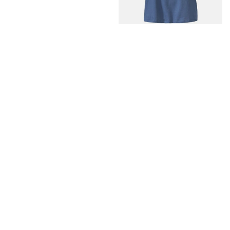
تیشرت زنانه
تیشرت سایز بزرگ
7,500,000 ریال
گالری پوشاک شلیته
فروشگاه
پرسش‌های متداول
تیشرت و پلوشرت
شرایط خدمات
شلوار و لگ
حریم شخصی
بلوز و شومیز
تماس با ما
وبلاگ
درباره ما
جدول سایزبندی
وبلاگ
لینن چیست