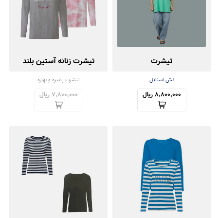
تیشرت
تیشرت زنانه آستین بلند
مجموعه دو عددی
لش استایل
تیشرت پاییزه و بهاره
8,800,000 ریال
7,800,000 ریال