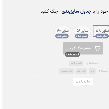
ود را با 
جدول سایزبندی
 چک کنید.
سایز 58
سایز ۵۹
سایز ۶۰
6,200,000 ریال
دسته‌بندی
تاپ و کراپ
کلید‌واژه
تاپ
تاپ زنانه
تاپ مجلسی
598 بازدید