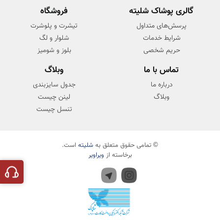
گالری پوشاک شلیته
فروشگاه
پرسش‌های متداول
تیشرت و پلوشرت
شرایط خدمات
شلوار و لگ
حریم شخصی
بلوز و شومیز
تماس با ما
وبلاگ
درباره ما
جدول سایزبندی
وبلاگ
لینن چیست
تنسل چیست
© تمامی حقوق متعلق به
شلیته
است.
برخاسته از
ویراویر