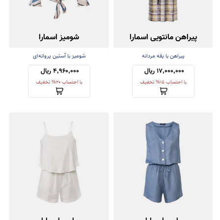
پیراهن مانتویی اسمارا
شومیز اسمارا
پیراهن با یقه مردانه
شومیز با آستین پروانه‌ای
17,000,000 ریال 
4,960,000 ریال 
با احتساب 15% تخفیف
با احتساب 20% تخفیف