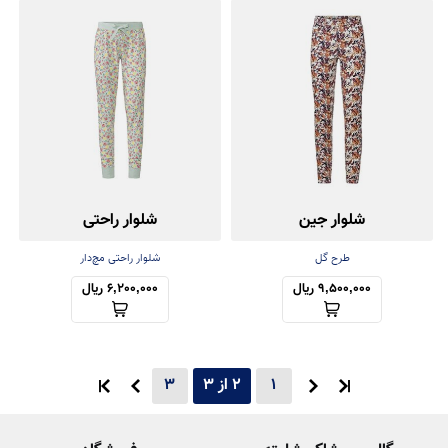
شلوار جین
شلوار راحتی
طرح گل
شلوار راحتی مچ‌دار
9,500,000 ریال
6,200,000 ریال
1
2 از 3
3