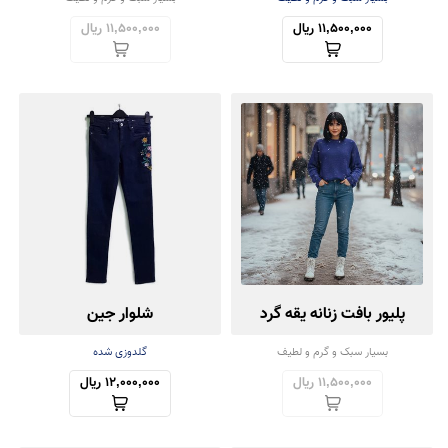
11,500,000 ریال
11,500,000 ریال
پلیور بافت زنانه یقه گرد
شلوار جین
بسیار سبک و گرم و لطیف
گلدوزی شده
11,500,000 ریال
12,000,000 ریال